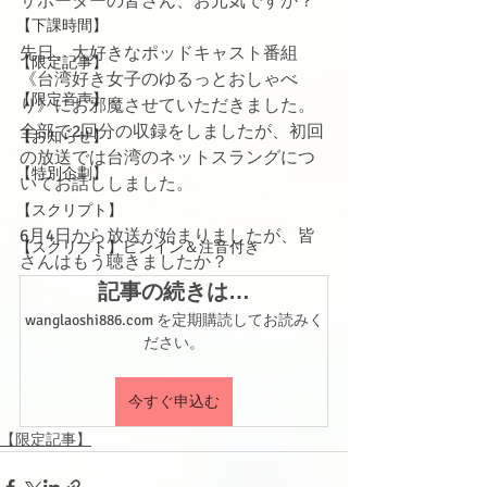
サポーターの皆さん、お元気ですか？
【下課時間】
先日、大好きなポッドキャスト番組
【限定記事】
《台湾好き女子のゆるっとおしゃべ
【限定音声】
り》にお邪魔させていただきました。
全部で2回分の収録をしましたが、初回
【お知らせ】
の放送では台湾のネットスラングにつ
【特別企劃】
いてお話ししました。
【スクリプト】
6月4日から放送が始まりましたが、皆
【スクリプト】ピンイン＆注音付き
さんはもう聴きましたか？
記事の続きは…
wanglaoshi886.com を定期購読してお読みく
ださい。
今すぐ申込む
【限定記事】