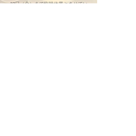
27日（金）まで臨時休業とさせてい
ただきます。期間中もメールやお問
い合わせは受け付けておりますが、
返信が通常より遅れる場合がござい
ます。皆様にはご不便をおかけいた
しますが、何卒ご理解のほどよろし
くお願い申し上げます。
2025年12月11日
マンツーマンレッスンの受付一時中止
のお知らせ
現在、マンツーマンレッスンの新規
受付を一時休止しております。再開
が決まり次第、公式サイトでご案内
いたします。