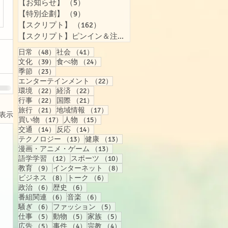
【お知らせ】
（5）
5件の記事
【特別企劃】
（9）
9件の記事
【スクリプト】
（162）
162件の記事
【スクリプト】ピンイン＆注音付き
（158）
158件の記事
48件の記事
41件の記事
日常
（48）
社会
（41）
39件の記事
24件の記事
文化
（39）
食べ物
（24）
23件の記事
季節
（23）
22件の記事
エンターテインメント
（22）
22件の記事
22件の記事
環境
（22）
経済
（22）
22件の記事
21件の記事
行事
（22）
国際
（21）
21件の記事
17件の記事
旅行
（21）
地域情報
（17）
表示
17件の記事
15件の記事
買い物
（17）
人物
（15）
14件の記事
14件の記事
交通
（14）
反応
（14）
13件の記事
13件の記事
テクノロジー
（13）
健康
（13）
13件の記事
漫画・アニメ・ゲーム
（13）
12件の記事
10件の記事
語学学習
（12）
スポーツ
（10）
9件の記事
8件の記事
教育
（9）
インターネット
（8）
8件の記事
6件の記事
ビジネス
（8）
トーク
（6）
6件の記事
6件の記事
政治
（6）
歴史
（6）
6件の記事
6件の記事
番組関連
（6）
音楽
（6）
6件の記事
5件の記事
騒ぎ
（6）
ファッション
（5）
5件の記事
5件の記事
5件の記事
仕事
（5）
動物
（5）
家族
（5）
5件の記事
4件の記事
4件の記事
広告
（5）
事件
（4）
宗教
（4）