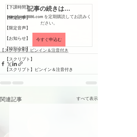
【下課時間】
記事の続きは…
wanglaoshi886.com を定期購読してお読みく
【限定記事】
ださい。
【限定音声】
【お知らせ】
今すぐ申込む
【特別企劃】
【スクリプト】ピンイン＆注音付き
【スクリプト】
【スクリプト】ピンイン＆注音付き
関連記事
すべて表示