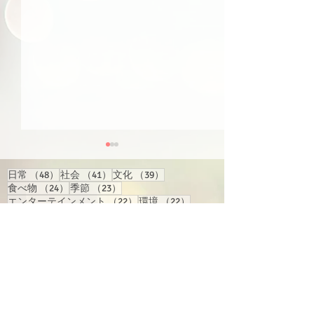
48件の記事
41件の記事
39件の記事
日常
（48）
社会
（41）
文化
（39）
24件の記事
23件の記事
食べ物
（24）
季節
（23）
22件の記事
22件の記事
エンターテインメント
（22）
環境
（22）
22件の記事
22件の記事
21件の記事
21件の記事
経済
（22）
行事
（22）
国際
（21）
旅行
（21）
17件の記事
17件の記事
15件の記事
地域情報
（17）
買い物
（17）
人物
（15）
14件の記事
14件の記事
13件の記事
交通
（14）
反応
（14）
テクノロジー
（13）
13件の記事
13件の記事
健康
（13）
漫画・アニメ・ゲーム
（13）
【スクリプト】#164（ピ
【スクリプト】#
12件の記事
10件の記事
9件の記事
語学学習
（12）
スポーツ
（10）
教育
（9）
ンイン＆注音付き）
ンイン＆注音付
8件の記事
8件の記事
インターネット
（8）
ビジネス
（8）
6件の記事
6件の記事
6件の記事
トーク
（6）
政治
（6）
歴史
（6）
6件の記事
6件の記事
6件の記事
番組関連
（6）
音楽
（6）
騒ぎ
（6）