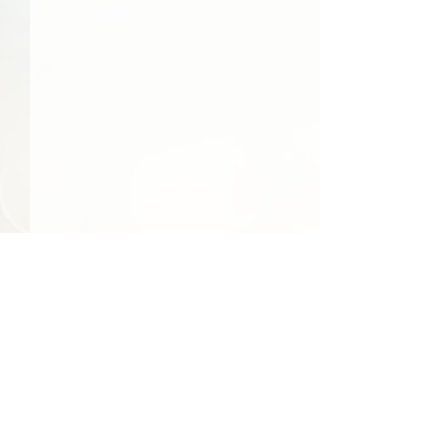
48件の記事
41件の記事
39件の記事
日常
（48）
社会
（41）
文化
（39）
24件の記事
23件の記事
食べ物
（24）
季節
（23）
22件の記事
22件の記事
エンターテインメント
（22）
環境
（22）
22件の記事
22件の記事
21件の記事
21件の記事
経済
（22）
行事
（22）
国際
（21）
旅行
（21）
17件の記事
17件の記事
15件の記事
地域情報
（17）
買い物
（17）
人物
（15）
【スクリプト】#164
【スクリプト】#
14件の記事
14件の記事
13件の記事
交通
（14）
反応
（14）
テクノロジー
（13）