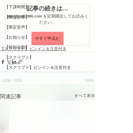
【下課時間】
記事の続きは…
wanglaoshi886.com を定期購読してお読みく
【限定記事】
ださい。
【限定音声】
【お知らせ】
今すぐ申込む
【特別企劃】
【スクリプト】ピンイン＆注音付き
【スクリプト】
【スクリプト】ピンイン＆注音付き
関連記事
すべて表示