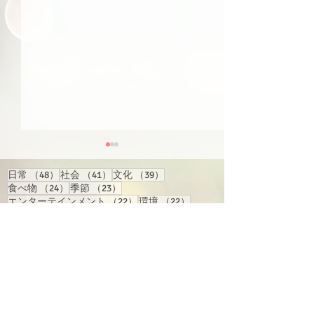
48件の記事
41件の記事
39件の記事
日常
（48）
社会
（41）
文化
（39）
24件の記事
23件の記事
食べ物
（24）
季節
（23）
22件の記事
22件の記事
エンターテインメント
（22）
環境
（22）
22件の記事
22件の記事
21件の記事
21件の記事
経済
（22）
行事
（22）
国際
（21）
旅行
（21）
17件の記事
17件の記事
15件の記事
地域情報
（17）
買い物
（17）
人物
（15）
14件の記事
14件の記事
13件の記事
交通
（14）
反応
（14）
テクノロジー
（13）
13件の記事
13件の記事
健康
（13）
漫画・アニメ・ゲーム
（13）
【スクリプト】#164（ピ
【スクリプト】#
12件の記事
10件の記事
9件の記事
語学学習
（12）
スポーツ
（10）
教育
（9）
ンイン＆注音付き）
ンイン＆注音付
8件の記事
8件の記事
インターネット
（8）
ビジネス
（8）
6件の記事
6件の記事
6件の記事
トーク
（6）
政治
（6）
歴史
（6）
6件の記事
6件の記事
6件の記事
番組関連
（6）
音楽
（6）
騒ぎ
（6）