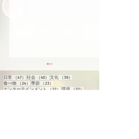
47件の記事
40件の記事
39件の記事
日常
（47）
社会
（40）
文化
（39）
24件の記事
23件の記事
食べ物
（24）
季節
（23）
22件の記事
22件の記事
エンターテインメント
（22）
環境
（22）
22件の記事
21件の記事
21件の記事
21件の記事
経済
（22）
国際
（21）
旅行
（21）
行事
（21）
17件の記事
17件の記事
15件の記事
地域情報
（17）
買い物
（17）
人物
（15）
14件の記事
14件の記事
13件の記事
交通
（14）
反応
（14）
テクノロジー
（13）
13件の記事
13件の記事
健康
（13）
漫画・アニメ・ゲーム
（13）
【スクリプト】#163（ピ
【スクリプト】#
12件の記事
10件の記事
9件の記事
語学学習
（12）
スポーツ
（10）
教育
（9）
ンイン＆注音付き）
ンイン＆注音付
8件の記事
8件の記事
インターネット
（8）
ビジネス
（8）
6件の記事
6件の記事
6件の記事
トーク
（6）
政治
（6）
歴史
（6）
6件の記事
6件の記事
6件の記事
番組関連
（6）
音楽
（6）
騒ぎ
（6）