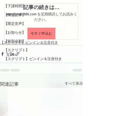
【下課時間】
記事の続きは…
wanglaoshi886.com を定期購読してお読みく
【限定記事】
ださい。
【限定音声】
【お知らせ】
今すぐ申込む
【特別企劃】
【スクリプト】ピンイン＆注音付き
【スクリプト】
【スクリプト】ピンイン＆注音付き
関連記事
すべて表示