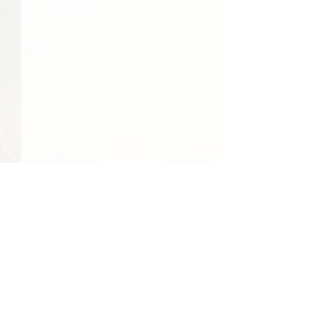
48件の記事
41件の記事
39件の記事
日常
（48）
社会
（41）
文化
（39）
24件の記事
23件の記事
食べ物
（24）
季節
（23）
22件の記事
22件の記事
エンターテインメント
（22）
環境
（22）
22件の記事
22件の記事
21件の記事
21件の記事
経済
（22）
行事
（22）
国際
（21）
旅行
（21）
17件の記事
17件の記事
15件の記事
地域情報
（17）
買い物
（17）
人物
（15）
【スクリプト】#164
【スクリプト】#
14件の記事
14件の記事
13件の記事
交通
（14）
反応
（14）
テクノロジー
（13）