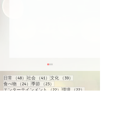
48件の記事
41件の記事
39件の記事
日常
（48）
社会
（41）
文化
（39）
24件の記事
23件の記事
食べ物
（24）
季節
（23）
22件の記事
22件の記事
エンターテインメント
（22）
環境
（22）
22件の記事
22件の記事
21件の記事
21件の記事
経済
（22）
行事
（22）
国際
（21）
旅行
（21）
17件の記事
17件の記事
15件の記事
地域情報
（17）
買い物
（17）
人物
（15）
14件の記事
14件の記事
13件の記事
交通
（14）
反応
（14）
テクノロジー
（13）
13件の記事
13件の記事
健康
（13）
漫画・アニメ・ゲーム
（13）
【スクリプト】#164（ピ
【スクリプト】#
12件の記事
10件の記事
9件の記事
語学学習
（12）
スポーツ
（10）
教育
（9）
ンイン＆注音付き）
ンイン＆注音付
8件の記事
8件の記事
インターネット
（8）
ビジネス
（8）
6件の記事
6件の記事
6件の記事
トーク
（6）
政治
（6）
歴史
（6）
6件の記事
6件の記事
6件の記事
番組関連
（6）
音楽
（6）
騒ぎ
（6）