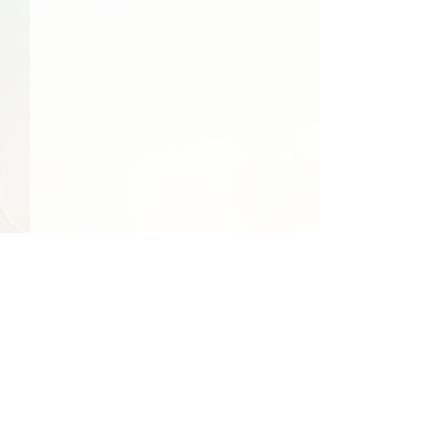
47件の記事
40件の記事
39件の記事
日常
（47）
社会
（40）
文化
（39）
24件の記事
23件の記事
食べ物
（24）
季節
（23）
22件の記事
22件の記事
エンターテインメント
（22）
環境
（22）
22件の記事
21件の記事
21件の記事
21件の記事
経済
（22）
国際
（21）
旅行
（21）
行事
（21）
17件の記事
17件の記事
15件の記事
地域情報
（17）
買い物
（17）
人物
（15）
【スクリプト】#163
【スクリプト】#
14件の記事
14件の記事
13件の記事
交通
（14）
反応
（14）
テクノロジー
（13）