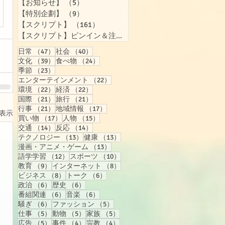
【お知らせ】
（5）
5件の記事
【特別企劃】
（9）
9件の記事
【スクリプト】
（161）
161件の記事
【スクリプト】ピンイン＆注音付き
（157）
157件の記事
47件の記事
40件の記事
日常
（47）
社会
（40）
39件の記事
24件の記事
文化
（39）
食べ物
（24）
23件の記事
季節
（23）
22件の記事
エンターテインメント
（22）
22件の記事
22件の記事
環境
（22）
経済
（22）
21件の記事
21件の記事
国際
（21）
旅行
（21）
21件の記事
17件の記事
行事
（21）
地域情報
（17）
表示
17件の記事
15件の記事
買い物
（17）
人物
（15）
14件の記事
14件の記事
交通
（14）
反応
（14）
13件の記事
13件の記事
テクノロジー
（13）
健康
（13）
13件の記事
漫画・アニメ・ゲーム
（13）
12件の記事
10件の記事
語学学習
（12）
スポーツ
（10）
9件の記事
8件の記事
教育
（9）
インターネット
（8）
8件の記事
6件の記事
ビジネス
（8）
トーク
（6）
6件の記事
6件の記事
政治
（6）
歴史
（6）
6件の記事
6件の記事
番組関連
（6）
音楽
（6）
6件の記事
5件の記事
騒ぎ
（6）
ファッション
（5）
5件の記事
5件の記事
5件の記事
仕事
（5）
動物
（5）
家族
（5）
5件の記事
4件の記事
4件の記事
広告
（5）
事件
（4）
宗教
（4）